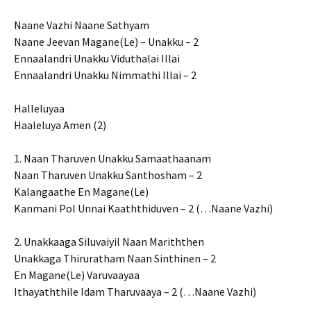
Naane Vazhi Naane Sathyam
Naane Jeevan Magane(Le) – Unakku – 2
Ennaalandri Unakku Viduthalai Illai
Ennaalandri Unakku Nimmathi Illai – 2
Halleluyaa
Haaleluya Amen (2)
1. Naan Tharuven Unakku Samaathaanam
Naan Tharuven Unakku Santhosham – 2
Kalangaathe En Magane(Le)
Kanmani Pol Unnai Kaaththiduven – 2 (…Naane Vazhi)
2. Unakkaaga Siluvaiyil Naan Mariththen
Unakkaga Thiruratham Naan Sinthinen – 2
En Magane(Le) Varuvaayaa
Ithayaththile Idam Tharuvaaya – 2 (…Naane Vazhi)