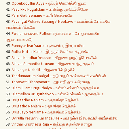
40.
Oppukoduthir Ayya – ஒப்புக் கொடுத்தீர் ஐயா
41.
Paavikku Pugalidam – பாவிக்கு புகலிடம் இயேசு
42.
Parir Gethsemane – பாரீர் கெத்சமனே
43.
Pavangal Pokave Sabangal Neekave – பாவங்கள் போக்கவே
சாபங்கள் நீக்கவே
44.
Pothumanavare Puthumaiyanavare – போதுமானவரே
புதுமையானவரே
45.
Punniyar Ivar Yaaro – புண்ணியர் இவர் யாரோ
46.
Ratha Kottai Kulle – இரத்தக் கோட்டைக்குள்ளே
47.
Siluvai Naadhar Yesuvin – சிலுவை நாதர் இயேசுவின்
48.
Siluvai Sumantha Uruvam – சிலுவை சுமந்த உருவம்
49.
Siluvaiyin Nizhalil – சிலுவையில் நிழலில்
50.
Thadumaarum Kaalgal – தடுமாறும் கால்களைக் கண்டேன்
51.
Thooyathi Thooyavare – தூயாதி தூயவரே உமது
52.
Ullam Ellam Uruguthaiya – உள்ளம் எல்லாம் உருகுதய்யா
53.
Ullamellam Uruguthaiyoo – உள்ளமெல்லாம் உருகுதையோ
54.
Urugaadho Nenjam – உருகாதோ நெஞ்சம்
55.
Urugatho Nenjam – உருகாதோ நெஞ்சம்
56.
Uruguayo Nenjame – உருகாயோ நெஞ்சமே
57.
Uyirulla Yesuvin Karangalilae – உயிருள்ள இயேசுவின் கரங்களிலே
58.
Vinthai Kiristhesu Raja – விந்தை கிறிஸ்தேசு ராஜா