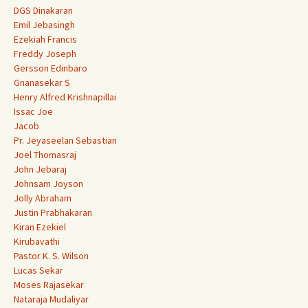
DGS Dinakaran
Emil Jebasingh
Ezekiah Francis
Freddy Joseph
Gersson Edinbaro
Gnanasekar S
Henry Alfred Krishnapillai
Issac Joe
Jacob
Pr. Jeyaseelan Sebastian
Joel Thomasraj
John Jebaraj
Johnsam Joyson
Jolly Abraham
Justin Prabhakaran
Kiran Ezekiel
Kirubavathi
Pastor K. S. Wilson
Lucas Sekar
Moses Rajasekar
Nataraja Mudaliyar