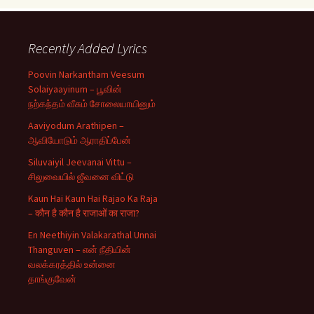
Recently Added Lyrics
Poovin Narkantham Veesum
Solaiyaayinum – பூவின்
நற்கந்தம் வீசும் சோலையாயினும்
Aaviyodum Arathipen –
ஆவியோடும் ஆராதிப்பேன்
Siluvaiyil Jeevanai Vittu –
சிலுவையில் ஜீவனை விட்டு
Kaun Hai Kaun Hai Rajao Ka Raja
– कौन है कौन है राजाओं का राजा?
En Neethiyin Valakarathal Unnai
Thanguven – என் நீதியின்
வலக்கரத்தில் உன்னை
தாங்குவேன்