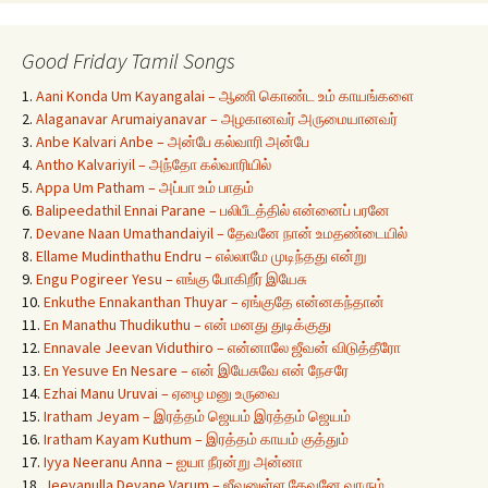
Good Friday Tamil Songs
1.
Aani Konda Um Kayangalai – ஆணி கொண்ட உம் காயங்களை
2.
Alaganavar Arumaiyanavar – அழகானவர் அருமையானவர்
3.
Anbe Kalvari Anbe – அன்பே கல்வாரி அன்பே
4.
Antho Kalvariyil – அந்தோ கல்வாரியில்
5.
Appa Um Patham – அப்பா உம் பாதம்
6.
Balipeedathil Ennai Parane – பலிபீடத்தில் என்னைப் பரனே
7.
Devane Naan Umathandaiyil – தேவனே நான் உமதண்டையில்
8.
Ellame Mudinthathu Endru – எல்லாமே முடிந்தது என்று
9.
Engu Pogireer Yesu – எங்கு போகிறீர் இயேசு
10.
Enkuthe Ennakanthan Thuyar – ஏங்குதே என்னகந்தான்
11.
En Manathu Thudikuthu – என் மனது துடிக்குது
12.
Ennavale Jeevan Viduthiro – என்னாலே ஜீவன் விடுத்தீரோ
13.
En Yesuve En Nesare – என் இயேசுவே என் நேசரே
14.
Ezhai Manu Uruvai – ஏழை மனு உருவை
15.
Iratham Jeyam – இரத்தம் ஜெயம் இரத்தம் ஜெயம்
16.
Iratham Kayam Kuthum – இரத்தம் காயம் குத்தும்
17.
Iyya Neeranu Anna – ஐயா நீரன்று அன்னா
18.
Jeevanulla Devane Varum – ஜீவனுள்ள தேவனே வாரும்