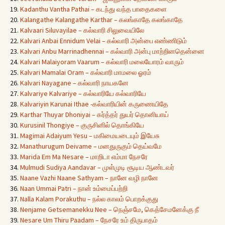
19.
Kadanthu Vantha Pathai – கடந்து வந்த பாதைகளை
20.
Kalangathe Kalangathe Karthar – கலங்காதே கலங்காதே
21.
Kalvaari Siluvayilae – கல்வாரி சிலுவையிலே
22.
Kalvari Anbai Ennidum Velai – கல்வாரி அன்பை எண்ணிடும்
23.
Kalvari Anbu Marrinadhennai – கல்வாரி அன்பு மாற்றினதென்னை
24.
Kalvari Malaiyoram Vaarum – கல்வாரி மலையோரம் வாரும்
25.
Kalvari Mamalai Oram – கல்வாரி மாமலை ஓரம்
26.
Kalvari Nayagane – கல்வாரி நாயகனே
27.
Kalvariye Kalvariye – கல்வாரியே கல்வாரியே
28.
Kalvariyin Karunai Ithae -கல்வாரியின் கருணையிதே
29.
Karthar Thuyar Dhoniyai – கர்த்தர் துயர் தொனியாய்
30.
Kurusinil Thongiye – குருசினில் தொங்கியே
31.
Magimai Adaiyum Yesu – மகிமையடையும் இயேசு
32.
Manathurugum Deivame – மனதுருகும் தெய்வமே
33.
Marida Em Ma Nesare – மாறிடா எம்மா நேசரே
34.
Mulmudi Sudiya Aandavar – முள்முடி சூடிய ஆண்டவர்
35.
Naane Vazhi Naane Sathyam – நானே வழி நானே
36.
Naan Ummai Patri – நான் உம்மைப்பற்றி
37.
Nalla Kalam Porakuthu – நல்ல காலம் பொறக்குது
38.
Nenjame Getsemanekku Nee – நெஞ்சமே, கெத்சேமனேக்கு நீ
39.
Nesare Um Thiru Paadam – நேசரே உம் திருபாதம்