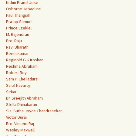
Nithin Pramil Jose
Osborne Jebadurai
Paul Thangiah
Pratap Samuel
Prince Ezekiel
M. Rajendran
Bro. Raju
Ravi Bharath
Reenukumar
Reginold G K Iroshan
Reshma Abraham
Robert Roy
Sam P. Chelladurai
Saral Navaroji
Sekar
Dr. Sreejith Abraham
Stella Dhinakaran
Sis. Sutha Joyce Chandrasekar
Victor Durai
Bro. Vincent Raj
Wesley Maxwell