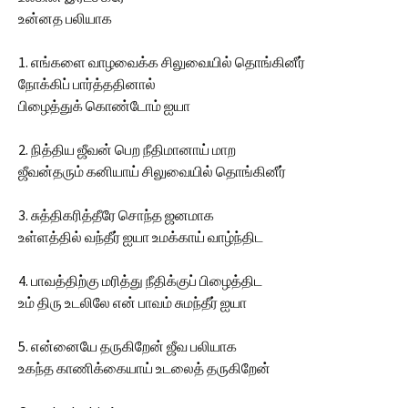
உன்னத பலியாக
1. எங்களை வாழவைக்க சிலுவையில் தொங்கினீர்
நோக்கிப் பார்த்ததினால்
பிழைத்துக் கொண்டோம் ஐயா
2. நித்திய ஜீவன் பெற நீதிமானாய் மாற
ஜீவன்தரும் கனியாய் சிலுவையில் தொங்கினீர்
3. சுத்திகரித்தீரே சொந்த ஜனமாக
உள்ளத்தில் வந்தீர் ஐயா உமக்காய் வாழ்ந்திட
4. பாவத்திற்கு மரித்து நீதிக்குப் பிழைத்திட
உம் திரு உடலிலே என் பாவம் சுமந்தீர் ஐயா
5. என்னையே தருகிறேன் ஜீவ பலியாக
உகந்த காணிக்கையாய் உடலைத் தருகிறேன்