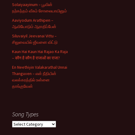
Solaiyaayinum – பூவின்
நற்கந்தம் வீசும் சோலையாயினும்
Aaviyodum Arathipen –
ஆவியோடும் ஆராதிப்பேன்
Siluvaiyil Jeevanai Vittu –
சிலுவையில் ஜீவனை விட்டு
Kaun Hai Kaun Hai Rajao Ka Raja
– कौन है कौन है राजाओं का राजा?
En Neethiyin Valakarathal Unnai
Thanguven – என் நீதியின்
வலக்கரத்தில் உன்னை
தாங்குவேன்
Song Types
Song
Types