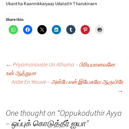
Ukantha Kaannikkaiyaay Udalaith Tharukiraen
Share this:
Post
←
Priyamanavale Un Athuma – பிரியமானவனே
உன் ஆத்துமா
Anbe En Yesuve – அன்பே என் இயேசுவே ஆருயிரே
navigation
→
One thought on “
Oppukoduthir Ayya
– ஒப்புக் கொடுத்தீர் ஐயா
”