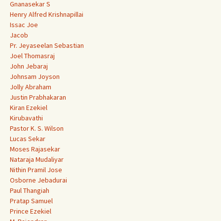
Gnanasekar S
Henry Alfred Krishnapillai
Issac Joe
Jacob
Pr. Jeyaseelan Sebastian
Joel Thomasraj
John Jebaraj
Johnsam Joyson
Jolly Abraham
Justin Prabhakaran
Kiran Ezekiel
Kirubavathi
Pastor K. S. Wilson
Lucas Sekar
Moses Rajasekar
Nataraja Mudaliyar
Nithin Pramil Jose
Osborne Jebadurai
Paul Thangiah
Pratap Samuel
Prince Ezekiel