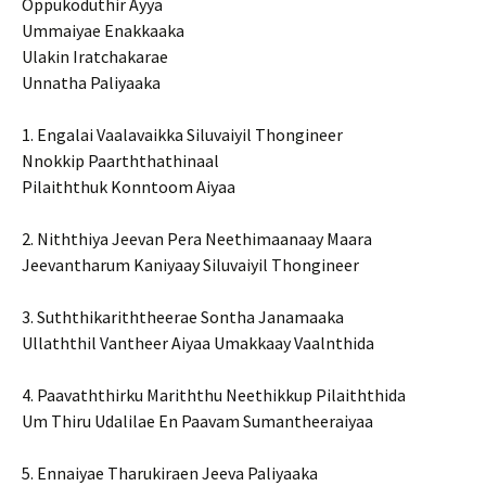
Oppukoduthir Ayya
Ummaiyae Enakkaaka
Ulakin Iratchakarae
Unnatha Paliyaaka
1. Engalai Vaalavaikka Siluvaiyil Thongineer
Nnokkip Paarththathinaal
Pilaiththuk Konntoom Aiyaa
2. Niththiya Jeevan Pera Neethimaanaay Maara
Jeevantharum Kaniyaay Siluvaiyil Thongineer
3. Suththikariththeerae Sontha Janamaaka
Ullaththil Vantheer Aiyaa Umakkaay Vaalnthida
4. Paavaththirku Mariththu Neethikkup Pilaiththida
Um Thiru Udalilae En Paavam Sumantheeraiyaa
5. Ennaiyae Tharukiraen Jeeva Paliyaaka