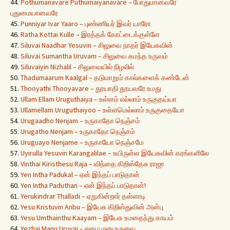
44.
Pothumanavare Puthumaiyanavare – போதுமானவரே
புதுமையானவரே
45.
Punniyar Ivar Yaaro – புண்ணியர் இவர் யாரோ
46.
Ratha Kottai Kulle – இரத்தக் கோட்டைக்குள்ளே
47.
Siluvai Naadhar Yesuvin – சிலுவை நாதர் இயேசுவின்
48.
Siluvai Sumantha Uruvam – சிலுவை சுமந்த உருவம்
49.
Siluvaiyin Nizhalil – சிலுவையில் நிழலில்
50.
Thadumaarum Kaalgal – தடுமாறும் கால்களைக் கண்டேன்
51.
Thooyathi Thooyavare – தூயாதி தூயவரே உமது
52.
Ullam Ellam Uruguthaiya – உள்ளம் எல்லாம் உருகுதய்யா
53.
Ullamellam Uruguthaiyoo – உள்ளமெல்லாம் உருகுதையோ
54.
Urugaadho Nenjam – உருகாதோ நெஞ்சம்
55.
Urugatho Nenjam – உருகாதோ நெஞ்சம்
56.
Uruguayo Nenjame – உருகாயோ நெஞ்சமே
57.
Uyirulla Yesuvin Karangalilae – உயிருள்ள இயேசுவின் கரங்களிலே
58.
Vinthai Kiristhesu Raja – விந்தை கிறிஸ்தேசு ராஜா
59.
Yen Intha Padukal – ஏன் இந்தப் பாடுதான்
60.
Yen Intha Paduthan – ஏன் இந்தப் பாடுதான்!
61.
Yerukindrar Thalladi – ஏறுகின்றார் தள்ளாடி
62.
Yesu Kristuvin Anbu – இயேசு கிறிஸ்துவின் அன்பு
63.
Yesu Umthainthu Kaayam – இயேசு உமதைந்து காயம்
64.
Yezhai Manu Uruvai – ஏழை மனு உருவை