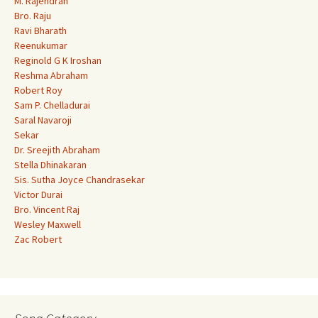
M. Rajendran
Bro. Raju
Ravi Bharath
Reenukumar
Reginold G K Iroshan
Reshma Abraham
Robert Roy
Sam P. Chelladurai
Saral Navaroji
Sekar
Dr. Sreejith Abraham
Stella Dhinakaran
Sis. Sutha Joyce Chandrasekar
Victor Durai
Bro. Vincent Raj
Wesley Maxwell
Zac Robert