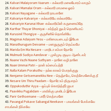
24.
Kalvari Malaiyoram Vaarum – கல்வாரி மலையோரம் வாரும்
25.
Kalvari Mamalai Oram – கல்வாரி மாமலை ஓரம்
26.
Kalvari Nayagane – கல்வாரி நாயகனே
27.
Kalvariye Kalvariye – கல்வாரியே கல்வாரியே
28.
Kalvariyin Karunai Ithae -கல்வாரியின் கருணையிதே
29.
Karthar Thuyar Dhoniyai – கர்த்தர் துயர் தொனியாய்
30.
Kurusinil Thongiye – குருசினில் தொங்கியே
31.
Magimai Adaiyum Yesu – மகிமையடையும் இயேசு
32.
Manathurugum Deivame – மனதுருகும் தெய்வமே
33.
Marida Em Ma Nesare – மாறிடா எம்மா நேசரே
34.
Mulmudi Sudiya Aandavar – முள்முடி சூடிய ஆண்டவர்
35.
Naane Vazhi Naane Sathyam – நானே வழி நானே
36.
Naan Ummai Patri – நான் உம்மைப்பற்றி
37.
Nalla Kalam Porakuthu – நல்ல காலம் பொறக்குது
38.
Nenjame Getsemanekku Nee – நெஞ்சமே, கெத்சேமனேக்கு நீ
39.
Nesare Um Thiru Paadam – நேசரே உம் திருபாதம்
40.
Oppukoduthir Ayya – ஒப்புக் கொடுத்தீர் ஐயா
41.
Paavikku Pugalidam – பாவிக்கு புகலிடம் இயேசு
42.
Parir Gethsemane – பாரீர் கெத்சமனே
43.
Pavangal Pokave Sabangal Neekave – பாவங்கள் போக்கவே
சாபங்கள் நீக்கவே