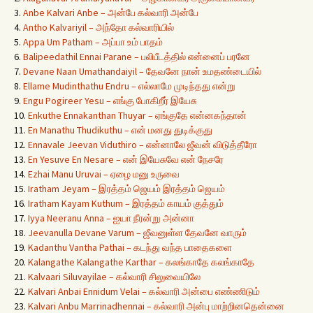
3.
Anbe Kalvari Anbe – அன்பே கல்வாரி அன்பே
4.
Antho Kalvariyil – அந்தோ கல்வாரியில்
5.
Appa Um Patham – அப்பா உம் பாதம்
6.
Balipeedathil Ennai Parane – பலிபீடத்தில் என்னைப் பரனே
7.
Devane Naan Umathandaiyil – தேவனே நான் உமதண்டையில்
8.
Ellame Mudinthathu Endru – எல்லாமே முடிந்தது என்று
9.
Engu Pogireer Yesu – எங்கு போகிறீர் இயேசு
10.
Enkuthe Ennakanthan Thuyar – ஏங்குதே என்னகந்தான்
11.
En Manathu Thudikuthu – என் மனது துடிக்குது
12.
Ennavale Jeevan Viduthiro – என்னாலே ஜீவன் விடுத்தீரோ
13.
En Yesuve En Nesare – என் இயேசுவே என் நேசரே
14.
Ezhai Manu Uruvai – ஏழை மனு உருவை
15.
Iratham Jeyam – இரத்தம் ஜெயம் இரத்தம் ஜெயம்
16.
Iratham Kayam Kuthum – இரத்தம் காயம் குத்தும்
17.
Iyya Neeranu Anna – ஐயா நீரன்று அன்னா
18.
Jeevanulla Devane Varum – ஜீவனுள்ள தேவனே வாரும்
19.
Kadanthu Vantha Pathai – கடந்து வந்த பாதைகளை
20.
Kalangathe Kalangathe Karthar – கலங்காதே கலங்காதே
21.
Kalvaari Siluvayilae – கல்வாரி சிலுவையிலே
22.
Kalvari Anbai Ennidum Velai – கல்வாரி அன்பை எண்ணிடும்
23.
Kalvari Anbu Marrinadhennai – கல்வாரி அன்பு மாற்றினதென்னை