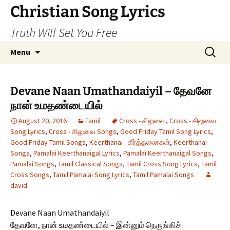
Skip
Christian Song Lyrics
to
Truth Will Set You Free
content
Search
Menu
for:
Devane Naan Umathandaiyil – தேவனே
நான் உமதண்டையில்
August 20, 2016
Tamil
Cross - சிலுவை
,
Cross - சிலுவை
Song Lyrics
,
Cross - சிலுவை Songs
,
Good Friday Tamil Song Lyrics
,
Good Friday Tamil Songs
,
Keerthanai - கீர்த்தனைகள்
,
Keerthanai
Songs
,
Pamalai Keerthanaigal Lyrics
,
Pamalai Keerthanaigal Songs
,
Pamalai Songs
,
Tamil Classical Songs
,
Tamil Cross Song Lyrics
,
Tamil
Cross Songs
,
Tamil Pamalai Song Lyrics
,
Tamil Pamalai Songs
david
Devane Naan Umathandaiyil
தேவனே, நான் உமதண்டையில் – இன்னும் நெருங்கிச்