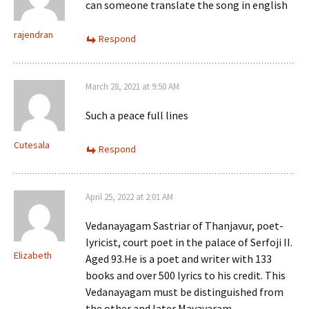
can someone translate the song in english
rajendran
Respond
March 28, 2021 at 9:50 AM
Such a peace full lines
Cutesala
Respond
April 25, 2022 at 2:01 AM
Vedanayagam Sastriar of Thanjavur, poet-
lyricist, court poet in the palace of Serfoji II.
Elizabeth
Aged 93.He is a poet and writer with 133
books and over 500 lyrics to his credit. This
Vedanayagam must be distinguished from
the other and later Mayavaram