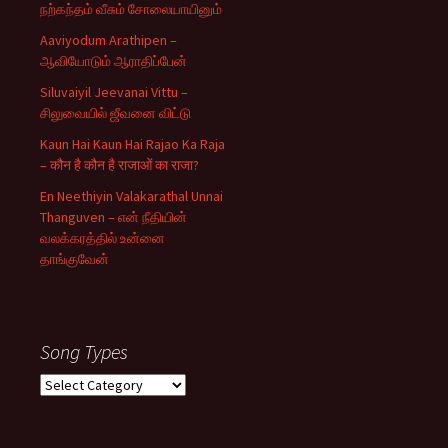
நற்கந்தம் வீசும் சோலையாயினும்
Aaviyodum Arathipen –
ஆவியோடும் ஆராதிப்பேன்
Siluvaiyil Jeevanai Vittu –
சிலுவையில் ஜீவனை விட்டு
Kaun Hai Kaun Hai Rajao Ka Raja
– कौन है कौन है राजाओं का राजा?
En Neethiyin Valakarathal Unnai
Thanguven – என் நீதியின்
வலக்கரத்தில் உன்னை
தாங்குவேன்
Song Types
Song
Types