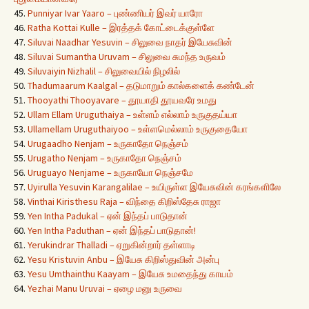
45.
Punniyar Ivar Yaaro – புண்ணியர் இவர் யாரோ
46.
Ratha Kottai Kulle – இரத்தக் கோட்டைக்குள்ளே
47.
Siluvai Naadhar Yesuvin – சிலுவை நாதர் இயேசுவின்
48.
Siluvai Sumantha Uruvam – சிலுவை சுமந்த உருவம்
49.
Siluvaiyin Nizhalil – சிலுவையில் நிழலில்
50.
Thadumaarum Kaalgal – தடுமாறும் கால்களைக் கண்டேன்
51.
Thooyathi Thooyavare – தூயாதி தூயவரே உமது
52.
Ullam Ellam Uruguthaiya – உள்ளம் எல்லாம் உருகுதய்யா
53.
Ullamellam Uruguthaiyoo – உள்ளமெல்லாம் உருகுதையோ
54.
Urugaadho Nenjam – உருகாதோ நெஞ்சம்
55.
Urugatho Nenjam – உருகாதோ நெஞ்சம்
56.
Uruguayo Nenjame – உருகாயோ நெஞ்சமே
57.
Uyirulla Yesuvin Karangalilae – உயிருள்ள இயேசுவின் கரங்களிலே
58.
Vinthai Kiristhesu Raja – விந்தை கிறிஸ்தேசு ராஜா
59.
Yen Intha Padukal – ஏன் இந்தப் பாடுதான்
60.
Yen Intha Paduthan – ஏன் இந்தப் பாடுதான்!
61.
Yerukindrar Thalladi – ஏறுகின்றார் தள்ளாடி
62.
Yesu Kristuvin Anbu – இயேசு கிறிஸ்துவின் அன்பு
63.
Yesu Umthainthu Kaayam – இயேசு உமதைந்து காயம்
64.
Yezhai Manu Uruvai – ஏழை மனு உருவை