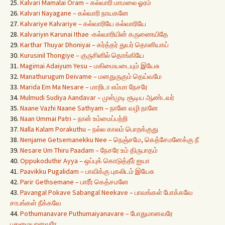
25.
Kalvari Mamalai Oram – கல்வாரி மாமலை ஓரம்
26.
Kalvari Nayagane – கல்வாரி நாயகனே
27.
Kalvariye Kalvariye – கல்வாரியே கல்வாரியே
28.
Kalvariyin Karunai Ithae -கல்வாரியின் கருணையிதே
29.
Karthar Thuyar Dhoniyai – கர்த்தர் துயர் தொனியாய்
30.
Kurusinil Thongiye – குருசினில் தொங்கியே
31.
Magimai Adaiyum Yesu – மகிமையடையும் இயேசு
32.
Manathurugum Deivame – மனதுருகும் தெய்வமே
33.
Marida Em Ma Nesare – மாறிடா எம்மா நேசரே
34.
Mulmudi Sudiya Aandavar – முள்முடி சூடிய ஆண்டவர்
35.
Naane Vazhi Naane Sathyam – நானே வழி நானே
36.
Naan Ummai Patri – நான் உம்மைப்பற்றி
37.
Nalla Kalam Porakuthu – நல்ல காலம் பொறக்குது
38.
Nenjame Getsemanekku Nee – நெஞ்சமே, கெத்சேமனேக்கு நீ
39.
Nesare Um Thiru Paadam – நேசரே உம் திருபாதம்
40.
Oppukoduthir Ayya – ஒப்புக் கொடுத்தீர் ஐயா
41.
Paavikku Pugalidam – பாவிக்கு புகலிடம் இயேசு
42.
Parir Gethsemane – பாரீர் கெத்சமனே
43.
Pavangal Pokave Sabangal Neekave – பாவங்கள் போக்கவே
சாபங்கள் நீக்கவே
44.
Pothumanavare Puthumaiyanavare – போதுமானவரே
புதுமையானவரே