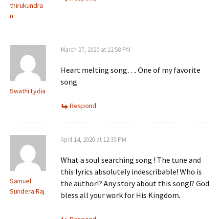
thirukundra
n
March 27, 2020 at 12:58 PM
Heart melting song…. One of my favorite
song
Swathi Lydia
Respond
April 14, 2020 at 12:30 PM
What a soul searching song ! The tune and
this lyrics absolutely indescribable! Who is
Samuel
the author!? Any story about this song!? God
Sundera Raj
bless all your work for His Kingdom.