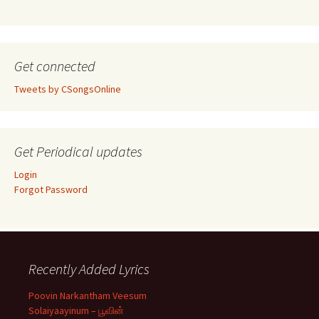
Get connected
Tweets by CSongsOnline
Get Periodical updates
Login
Forgot Password
Recently Added Lyrics
Poovin Narkantham Veesum
Solaiyaayinum – பூவின்