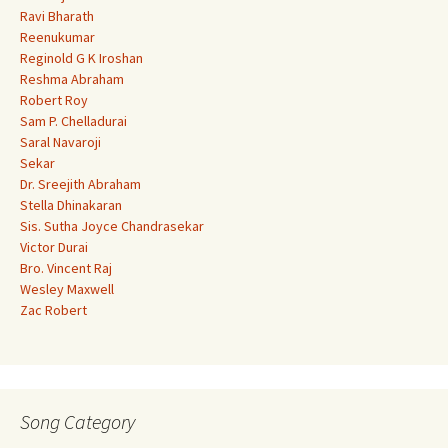
Ravi Bharath
Reenukumar
Reginold G K Iroshan
Reshma Abraham
Robert Roy
Sam P. Chelladurai
Saral Navaroji
Sekar
Dr. Sreejith Abraham
Stella Dhinakaran
Sis. Sutha Joyce Chandrasekar
Victor Durai
Bro. Vincent Raj
Wesley Maxwell
Zac Robert
Song Category