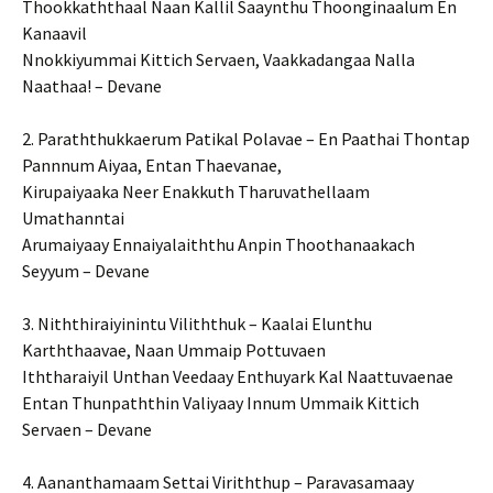
Thookkaththaal Naan Kallil Saaynthu Thoonginaalum En
Kanaavil
Nnokkiyummai Kittich Servaen, Vaakkadangaa Nalla
Naathaa! – Devane
2. Paraththukkaerum Patikal Polavae – En Paathai Thontap
Pannnum Aiyaa, Entan Thaevanae,
Kirupaiyaaka Neer Enakkuth Tharuvathellaam
Umathanntai
Arumaiyaay Ennaiyalaiththu Anpin Thoothanaakach
Seyyum – Devane
3. Niththiraiyinintu Viliththuk – Kaalai Elunthu
Karththaavae, Naan Ummaip Pottuvaen
Iththaraiyil Unthan Veedaay Enthuyark Kal Naattuvaenae
Entan Thunpaththin Valiyaay Innum Ummaik Kittich
Servaen – Devane
4. Aananthamaam Settai Viriththup – Paravasamaay