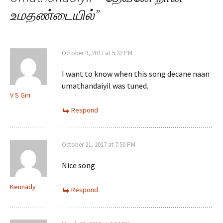
உமதண்டையில்
”
October 9, 2017 at 5:32 PM
I want to know when this song decane naan
umathandaiyil was tuned.
V S Giri
Respond
October 21, 2017 at 7:50 PM
Nice song
Kennady
Respond