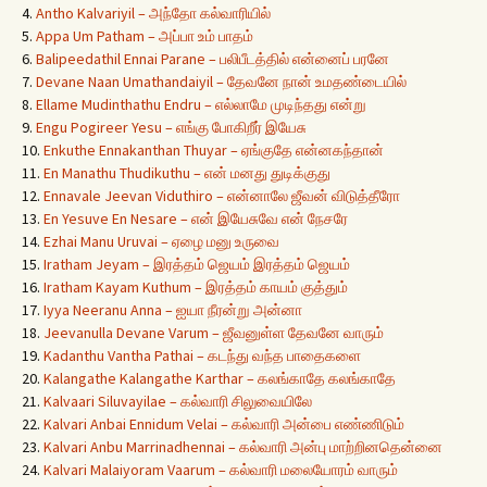
4.
Antho Kalvariyil – அந்தோ கல்வாரியில்
5.
Appa Um Patham – அப்பா உம் பாதம்
6.
Balipeedathil Ennai Parane – பலிபீடத்தில் என்னைப் பரனே
7.
Devane Naan Umathandaiyil – தேவனே நான் உமதண்டையில்
8.
Ellame Mudinthathu Endru – எல்லாமே முடிந்தது என்று
9.
Engu Pogireer Yesu – எங்கு போகிறீர் இயேசு
10.
Enkuthe Ennakanthan Thuyar – ஏங்குதே என்னகந்தான்
11.
En Manathu Thudikuthu – என் மனது துடிக்குது
12.
Ennavale Jeevan Viduthiro – என்னாலே ஜீவன் விடுத்தீரோ
13.
En Yesuve En Nesare – என் இயேசுவே என் நேசரே
14.
Ezhai Manu Uruvai – ஏழை மனு உருவை
15.
Iratham Jeyam – இரத்தம் ஜெயம் இரத்தம் ஜெயம்
16.
Iratham Kayam Kuthum – இரத்தம் காயம் குத்தும்
17.
Iyya Neeranu Anna – ஐயா நீரன்று அன்னா
18.
Jeevanulla Devane Varum – ஜீவனுள்ள தேவனே வாரும்
19.
Kadanthu Vantha Pathai – கடந்து வந்த பாதைகளை
20.
Kalangathe Kalangathe Karthar – கலங்காதே கலங்காதே
21.
Kalvaari Siluvayilae – கல்வாரி சிலுவையிலே
22.
Kalvari Anbai Ennidum Velai – கல்வாரி அன்பை எண்ணிடும்
23.
Kalvari Anbu Marrinadhennai – கல்வாரி அன்பு மாற்றினதென்னை
24.
Kalvari Malaiyoram Vaarum – கல்வாரி மலையோரம் வாரும்