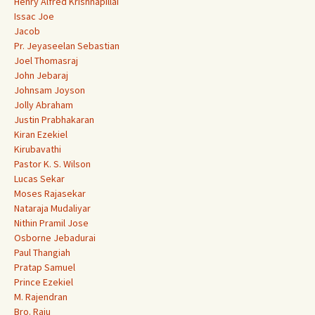
Henry Alfred Krishnapillai
Issac Joe
Jacob
Pr. Jeyaseelan Sebastian
Joel Thomasraj
John Jebaraj
Johnsam Joyson
Jolly Abraham
Justin Prabhakaran
Kiran Ezekiel
Kirubavathi
Pastor K. S. Wilson
Lucas Sekar
Moses Rajasekar
Nataraja Mudaliyar
Nithin Pramil Jose
Osborne Jebadurai
Paul Thangiah
Pratap Samuel
Prince Ezekiel
M. Rajendran
Bro. Raju