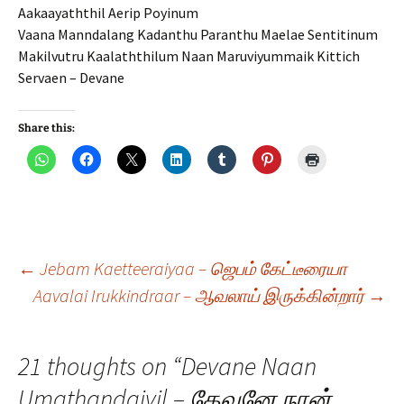
Aakaayaththil Aerip Poyinum
Vaana Manndalang Kadanthu Paranthu Maelae Sentitinum
Makilvutru Kaalaththilum Naan Maruviyummaik Kittich
Servaen – Devane
Share this:
Post
←
Jebam Kaetteeraiyaa – ஜெபம் கேட்டீரையா
Aavalai Irukkindraar – ஆவலாய் இருக்கின்றார்
→
navigation
21 thoughts on “
Devane Naan
Umathandaiyil – தேவனே நான்