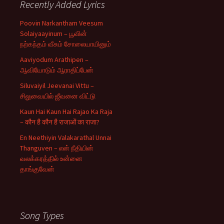
Recently Added Lyrics
Poovin Narkantham Veesum
Solaiyaayinum – பூவின்
நற்கந்தம் வீசும் சோலையாயினும்
Aaviyodum Arathipen –
ஆவியோடும் ஆராதிப்பேன்
Siluvaiyil Jeevanai Vittu –
சிலுவையில் ஜீவனை விட்டு
Kaun Hai Kaun Hai Rajao Ka Raja
– कौन है कौन है राजाओं का राजा?
En Neethiyin Valakarathal Unnai
Thanguven – என் நீதியின்
வலக்கரத்தில் உன்னை
தாங்குவேன்
Song Types