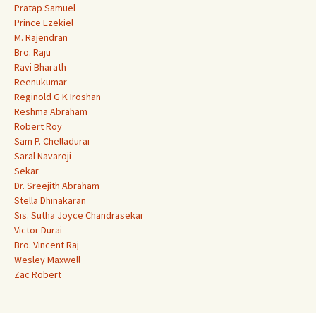
Pratap Samuel
Prince Ezekiel
M. Rajendran
Bro. Raju
Ravi Bharath
Reenukumar
Reginold G K Iroshan
Reshma Abraham
Robert Roy
Sam P. Chelladurai
Saral Navaroji
Sekar
Dr. Sreejith Abraham
Stella Dhinakaran
Sis. Sutha Joyce Chandrasekar
Victor Durai
Bro. Vincent Raj
Wesley Maxwell
Zac Robert