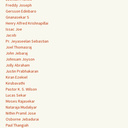
Freddy Joseph
Gersson Edinbaro
Gnanasekar S
Henry Alfred Krishnapillai
Issac Joe
Jacob
Pr. Jeyaseelan Sebastian
Joel Thomasraj
John Jebaraj
Johnsam Joyson
Jolly Abraham
Justin Prabhakaran
Kiran Ezekiel
Kirubavathi
Pastor K. S. Wilson
Lucas Sekar
Moses Rajasekar
Nataraja Mudaliyar
Nithin Pramil Jose
Osborne Jebadurai
Paul Thangiah